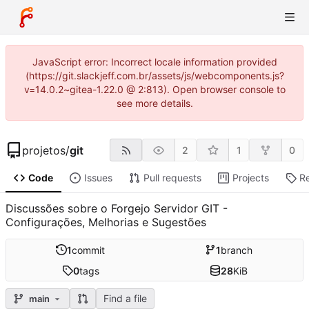
JavaScript error: Incorrect locale information provided
(https://git.slackjeff.com.br/assets/js/webcomponents.js?
v=14.0.2~gitea-1.22.0 @ 2:813). Open browser console to
see more details.
projetos
/
git
2
1
0
Code
Issues
Pull requests
Projects
R
Discussões sobre o Forgejo Servidor GIT -
Configurações, Melhorias e Sugestões
1
commit
1
branch
0
tags
28
KiB
Find a file
main